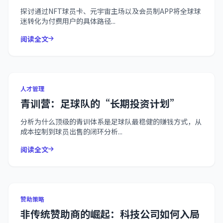
探讨通过NFT球员卡、元宇宙主场以及会员制APP将全球球
迷转化为付费用户的具体路径...
阅读全文
人才管理
青训营：足球队的“长期投资计划”
分析为什么顶级的青训体系是足球队最稳健的赚钱方式，从
成本控制到球员出售的闭环分析...
阅读全文
赞助策略
非传统赞助商的崛起：科技公司如何入局