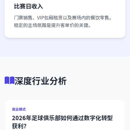
比赛日收入
门票销售、VIP包厢租赁以及赛场内的餐饮零售。
稳定的主场氛围是提升客单价的关键。
深度行业分析
商业模式
2026年足球俱乐部如何通过数字化转型
获利？