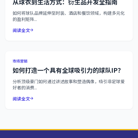
从球衣到生活方式：衍生品开发全指南
如何将球队品牌延伸至时装、酒店和餐饮领域，构建多元化
的盈利矩阵...
阅读全文
市场营销
如何打造一个具有全球吸引力的球队IP？
分析顶级豪门如何通过讲述故事和塑造偶像，吸引非足球爱
好者的消费...
阅读全文