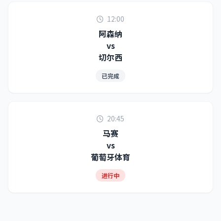
12:00
阿森纳
vs
切尔西
已完成
20:45
马赛
vs
葡萄牙体育
进行中