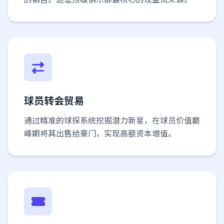
球员转会贸易
通过精准的球探系统挖掘潜力新星，在球员价值巅
峰期将其出售给豪门，实现高额资本增值。