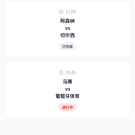
12:00
阿森纳
vs
切尔西
已完成
20:45
马赛
vs
葡萄牙体育
进行中