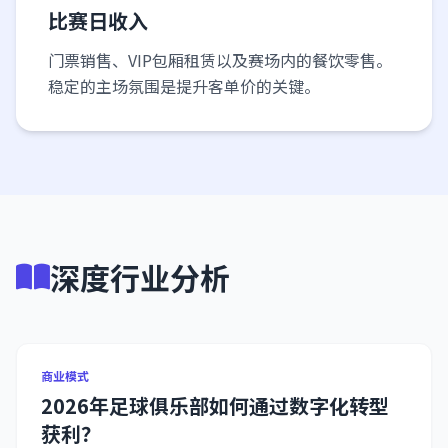
比赛日收入
门票销售、VIP包厢租赁以及赛场内的餐饮零售。
稳定的主场氛围是提升客单价的关键。
深度行业分析
商业模式
2026年足球俱乐部如何通过数字化转型
获利？