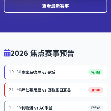
查看最新赛事
2026 焦点赛事预告
皇家马德里 vs 曼城
19:30
待开始
拜仁慕尼黑 vs 巴黎圣日耳曼
21:00
进行中
利物浦 vs AC米兰
15:45
已完成