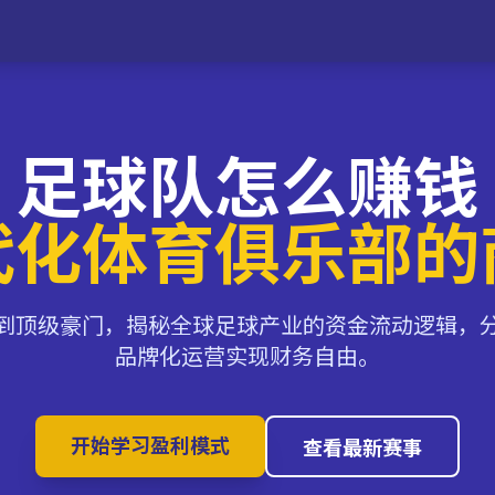
足球队怎么赚钱
代化体育俱乐部的
到顶级豪门，揭秘全球足球产业的资金流动逻辑，
品牌化运营实现财务自由。
开始学习盈利模式
查看最新赛事