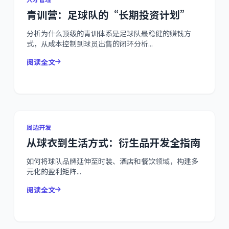
青训营：足球队的“长期投资计划”
分析为什么顶级的青训体系是足球队最稳健的赚钱方
式，从成本控制到球员出售的闭环分析...
阅读全文
周边开发
从球衣到生活方式：衍生品开发全指南
如何将球队品牌延伸至时装、酒店和餐饮领域，构建多
元化的盈利矩阵...
阅读全文