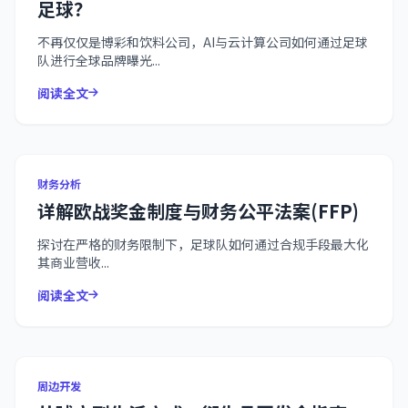
足球？
不再仅仅是博彩和饮料公司，AI与云计算公司如何通过足球
队进行全球品牌曝光...
阅读全文
财务分析
详解欧战奖金制度与财务公平法案(FFP)
探讨在严格的财务限制下，足球队如何通过合规手段最大化
其商业营收...
阅读全文
周边开发