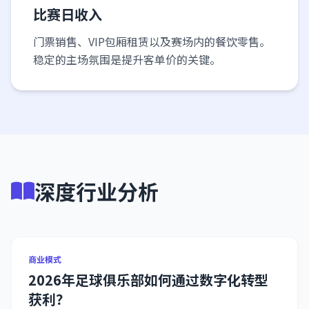
比赛日收入
门票销售、VIP包厢租赁以及赛场内的餐饮零售。
稳定的主场氛围是提升客单价的关键。
深度行业分析
商业模式
2026年足球俱乐部如何通过数字化转型
获利？