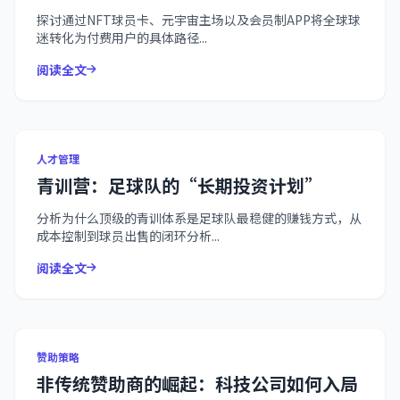
探讨通过NFT球员卡、元宇宙主场以及会员制APP将全球球
迷转化为付费用户的具体路径...
阅读全文
人才管理
青训营：足球队的“长期投资计划”
分析为什么顶级的青训体系是足球队最稳健的赚钱方式，从
成本控制到球员出售的闭环分析...
阅读全文
赞助策略
非传统赞助商的崛起：科技公司如何入局