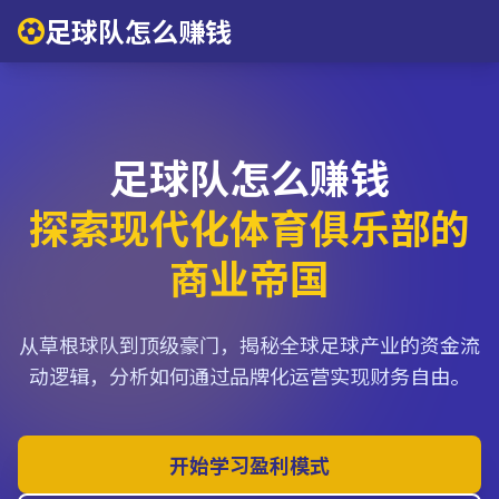
足球队怎么赚钱
足球队怎么赚钱
探索现代化体育俱乐部的
商业帝国
从草根球队到顶级豪门，揭秘全球足球产业的资金流
动逻辑，分析如何通过品牌化运营实现财务自由。
开始学习盈利模式