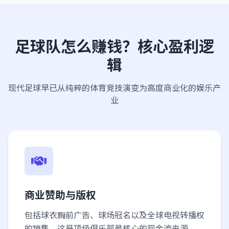
足球队怎么赚钱？核心盈利逻
辑
现代足球早已从纯粹的体育竞技演变为高度商业化的娱乐产
业
商业赞助与版权
包括球衣胸前广告、球场冠名以及全球电视转播权
的销售。这是顶级俱乐部最核心的现金流来源。