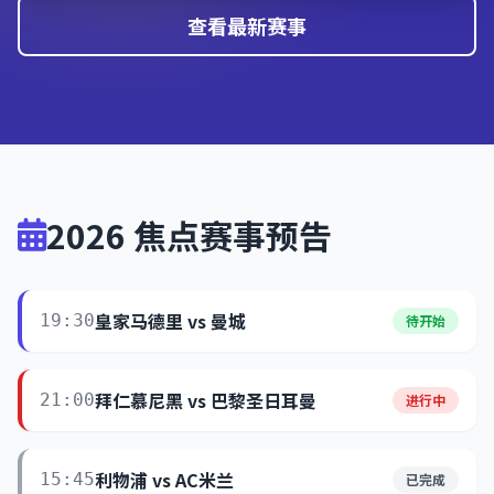
查看最新赛事
2026 焦点赛事预告
皇家马德里 vs 曼城
19:30
待开始
拜仁慕尼黑 vs 巴黎圣日耳曼
21:00
进行中
利物浦 vs AC米兰
15:45
已完成