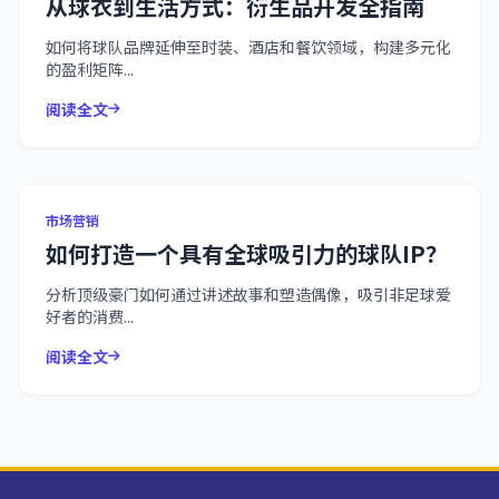
从球衣到生活方式：衍生品开发全指南
如何将球队品牌延伸至时装、酒店和餐饮领域，构建多元化
的盈利矩阵...
阅读全文
市场营销
如何打造一个具有全球吸引力的球队IP？
分析顶级豪门如何通过讲述故事和塑造偶像，吸引非足球爱
好者的消费...
阅读全文